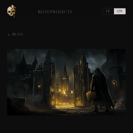
FR
EN
BLOG
PROJECTS
← BLOG