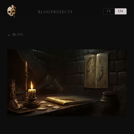
FR
EN
BLOG
PROJECTS
← BLOG